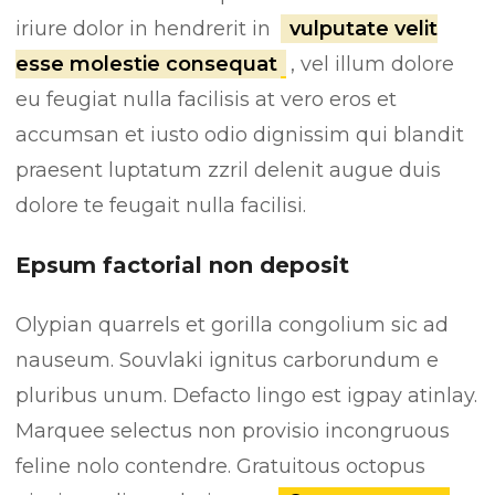
e
iriure dolor in hendrerit in
vulputate velit
e
esse molestie consequat
, vel illum dolore
n
eu feugiat nulla facilisis at vero eros et
accumsan et iusto odio dignissim qui blandit
praesent luptatum zzril delenit augue duis
dolore te feugait nulla facilisi.
Epsum factorial non deposit
Olypian quarrels et gorilla congolium sic ad
nauseum. Souvlaki ignitus carborundum e
pluribus unum. Defacto lingo est igpay atinlay.
Marquee selectus non provisio incongruous
feline nolo contendre. Gratuitous octopus