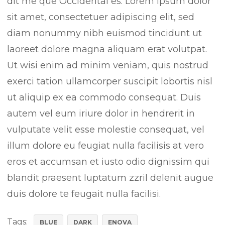
dit me que Occidental es. Lorem ipsum dolor
sit amet, consectetuer adipiscing elit, sed
diam nonummy nibh euismod tincidunt ut
laoreet dolore magna aliquam erat volutpat.
Ut wisi enim ad minim veniam, quis nostrud
exerci tation ullamcorper suscipit lobortis nisl
ut aliquip ex ea commodo consequat. Duis
autem vel eum iriure dolor in hendrerit in
vulputate velit esse molestie consequat, vel
illum dolore eu feugiat nulla facilisis at vero
eros et accumsan et iusto odio dignissim qui
blandit praesent luptatum zzril delenit augue
duis dolore te feugait nulla facilisi.
Tags:
BLUE
DARK
ENOVA