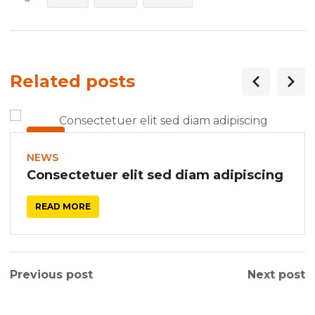
Related posts
07
JAN
NEWS
Consectetuer elit sed diam adipiscing
READ MORE
Previous post
Next post