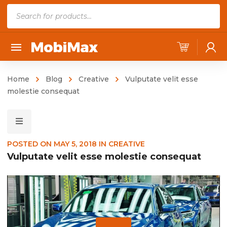
P
r
o
d
u
Home
Blog
Creative
Vulputate velit esse
c
molestie consequat
t
s
s
e
POSTED ON
MAY 5, 2018
IN
CREATIVE
a
Vulputate velit esse molestie consequat
r
c
h