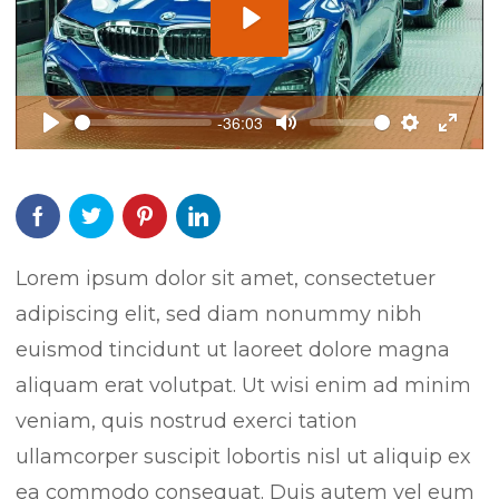
P
l
a
-36:03
y
P
M
S
E
l
u
e
n
a
t
t
t
y
e
t
e
i
r
Lorem ipsum dolor sit amet, consectetuer
n
f
adipiscing elit, sed diam nonummy nibh
g
u
euismod tincidunt ut laoreet dolore magna
s
l
aliquam erat volutpat. Ut wisi enim ad minim
l
s
veniam, quis nostrud exerci tation
c
ullamcorper suscipit lobortis nisl ut aliquip ex
r
ea commodo consequat. Duis autem vel eum